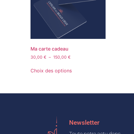
Ma carte cadeau
30,00
€
–
150,00
€
Choix des options
Newsletter
Toute notre actu dans