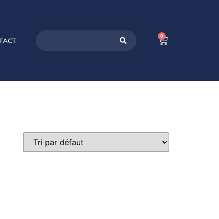
0
TACT