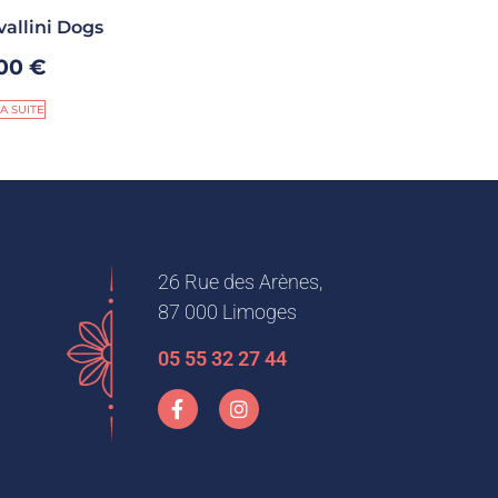
allini Dogs
,00
€
LA SUITE
26 Rue des Arènes,
87 000 Limoges
05 55 32 27 44