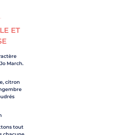
LE ET
SE
ractère
 Jo March.
, citron
gingembre
oudrés
n
tons tout
ns chacune