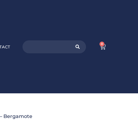
0
TACT
 – Bergamote