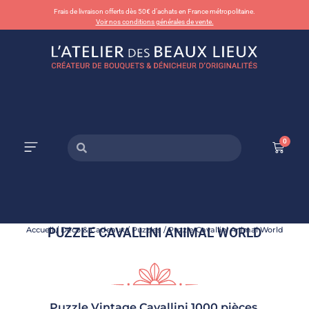
Frais de livraison offerts dès 50€ d’achats en France métropolitaine.
Voir nos conditions générales de vente.
0
PUZZLE CAVALLINI ANIMAL WORLD
Accueil
/
Déco & Cadeaux
/
Puzzles
/ Puzzle Cavallini Animal World
Puzzle Vintage Cavallini 1000 pièces.